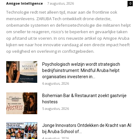
Amigoe Intelligence
-
7 augustus, 2026
0
Technologie redt niet alleen tijd, maar aan de frontlinie ook
mensenlevens. ZARUBA Tech ontwikkelt drone-detectie,
onbemande systemen en defensietechnologie die militairen helpt
om sneller te reageren, risico’s te beperken en gevaarlijke taken
op afstand uit te voeren. In ons nieuwste artikel op Amigoe Aruba
kijken we naar hoe innovatie vandaag al een directe impact heeft
op veiligheid en overleving in conflictgebieden.
Psychologisch welzijn wordt strategisch
bedrijfsinstrument: Mindful Aruba helpt
organisaties investeren in...
6 augustus, 2026
Bohemian Bar & Restaurant zoekt gastvrije
hostess
5 augustus, 2026
Jonge Innovators Ontdekken de Kracht van AI
bij Aruba School of...
4 augustus, 2026